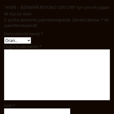
“AVEN – BENMARİ REYONU (200 CM)” için yorum yapan
ilk kişi siz olun
E-posta adresiniz yayınlanmayacak.
Gerekli alanlar
*
ile
işaretlenmişlerdir
Derecelendirmeniz
*
Değerlendirmeniz
*
İsim
*