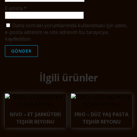
E-posta
*
Daha sonraki yorumlarımda kullanılması için adım,
e-posta adresim ve site adresim bu tarayıcıya
kaydedilsin.
İlgili ürünler
NIVO – ET ŞARKÜTERİ
FRIO – DÜZ YAŞ PASTA
TEŞHİR REYONU
TEŞHİR REYONU