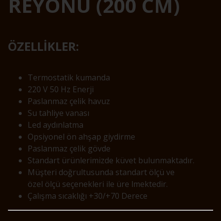
REYONU (200 CM)
ÖZELLİKLER:
Termostatik kumanda
220 V 50 Hz Enerji
Paslanmaz çelik havuz
Su tahliye vanası
Led aydınlatma
Opsiyonel ön ahşap giydirme
Paslanmaz çelik gövde
Standart ürünlerimizde küvet bulunmaktadır.
Müşteri doğrultusunda standart ölçü ve
özel ölçü seçenekleri ile üre lmektedir.
Çalışma sıcaklığı +30/+70 Derece