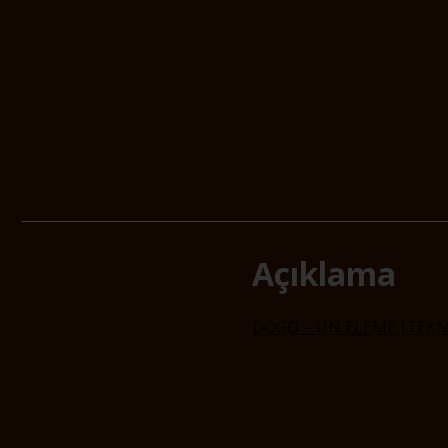
Açıklama
DOGO – UN ELEME [TEKNİ