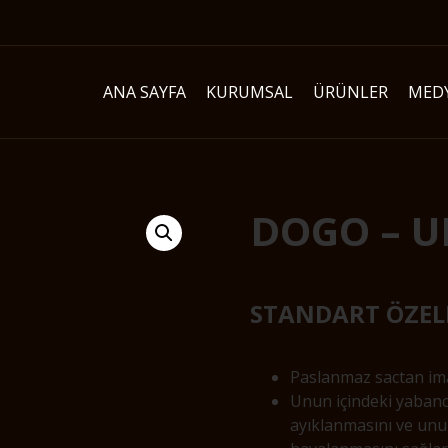
ANA SAYFA
KURUMSAL
ÜRÜNLER
MED
DOGO – U
STANDART ÖZELL
Paslanmaz sactan im
Unun içindeki yabanc
ayıklanmasını ve un