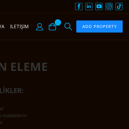
YA
İLETİŞİM
ADD PROPERTY
N ELEME
İKLER:
al
ı maddelerin
un