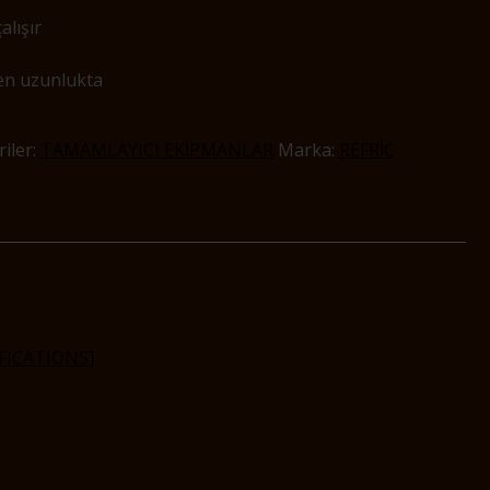
alışır
en uzunlukta
iler:
TAMAMLAYICI EKİPMANLAR
Marka:
REFRİC
FICATIONS]