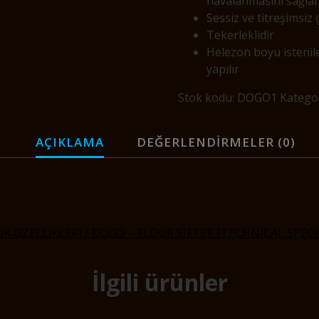
havalanmasını sağlar
Sessiz ve titreşimsiz ç
Tekerleklidir
Helezon boyu istenil
yapılır
Stok kodu:
DOGO1
Kategor
AÇIKLAMA
DEĞERLENDIRMELER (0)
K ÖZELLİKLER] / DOGO – FLOUR SIFTER [TECHNICAL SPECI
İlgili ürünler