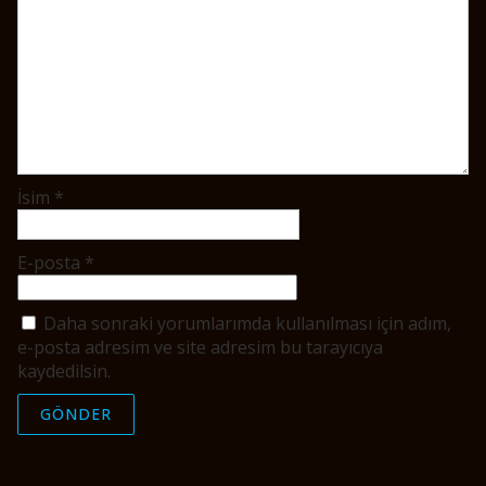
İsim
*
E-posta
*
Daha sonraki yorumlarımda kullanılması için adım,
e-posta adresim ve site adresim bu tarayıcıya
kaydedilsin.