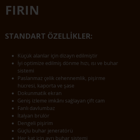
FIRIN
STANDART ÖZELLİKLER:
Küçük alanlar için dizayn edilmiştir
İyi optimize edilmiş dönme hızı, ısı ve buhar
sistemi
Paslanmaz çelik cehennemlik, pişirme
hücresi, kaporta ve şase
Dokunmatik ekran
Geniş izleme imkânı sağlayan çift cam
Fanlı davlumbaz
İtalyan brülör
Dengeli pişirim
Güçlü buhar jeneratörü
Her kat için ayrı buhar sistemi