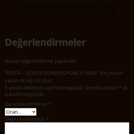
FESTA – DÖNER KONVEKSİYONLU FIRIN [TEKNİK
ÖZELLİKLERİ] / FESTA – BABY ROTOR [TECHNICAL
SPECIFICATIONS]
Değerlendirmeler
Henüz değerlendirme yapılmadı.
“FESTA – DÖNER KONVEKSİYONLU FIRIN” için yorum
yapan ilk kişi siz olun
E-posta adresiniz yayınlanmayacak.
Gerekli alanlar
*
ile
işaretlenmişlerdir
Derecelendirmeniz
*
Değerlendirmeniz
*