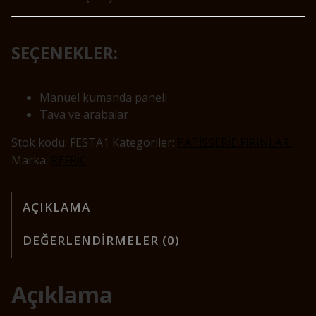
SEÇENEKLER:
Manuel kumanda paneli
Tava ve arabalar
Stok kodu:
FESTA1
Kategoriler:
PATİSSERİE FIRINLARI
Marka:
REFRİC
AÇIKLAMA
DEĞERLENDIRMELER (0)
Açıklama