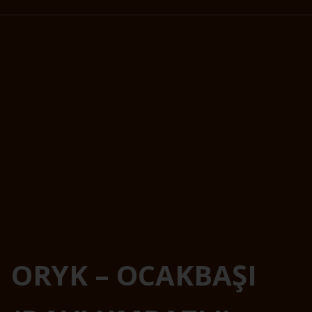
ORYK – OCAKBAŞI